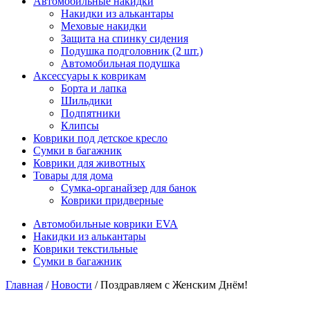
Автомобильные накидки
Накидки из алькантары
Меховые накидки
Защита на спинку сидения
Подушка подголовник (2 шт.)
Автомобильная подушка
Аксессуары к коврикам
Борта и лапка
Шильдики
Подпятники
Клипсы
Коврики под детское кресло
Сумки в багажник
Коврики для животных
Товары для дома
Сумка-органайзер для банок
Коврики придверные
Автомобильные коврики EVA
Накидки из алькантары
Коврики текстильные
Сумки в багажник
Главная
/
Новости
/ Поздравляем с Женским Днём!