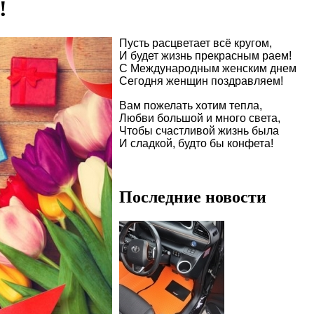
!
Пусть расцветает всё кругом,
И будет жизнь прекрасным раем!
С Международным женским днем
Сегодня женщин поздравляем!
Вам пожелать хотим тепла,
Любви большой и много света,
Чтобы счастливой жизнь была
И сладкой, будто бы конфета!
©
http://pozdravok.ru/pozdravleniya/prazd
marta/6.htm
Последние новости