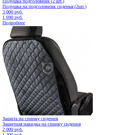
Подушка подголовник (2 шт.)
Подушка на подголовник сиденья (2шт.)
3 000
руб.
1 690
руб.
Подробнее
Защита на спинку сидения
Защитная накидка на спинку сидения
2 000
руб.
1 290
руб.